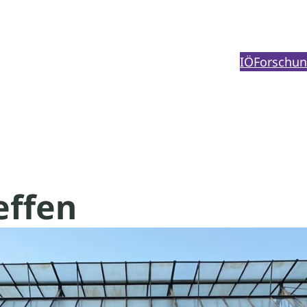
IÖ
Forschu
effen