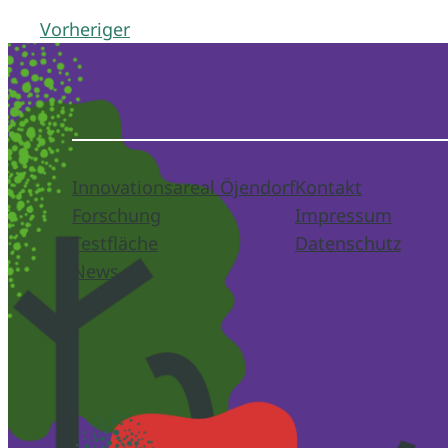
Vorheriger
Innovationsareal Öjendorf
Kontakt
Forschung
Impressum
Testfläche
Datenschutz
News